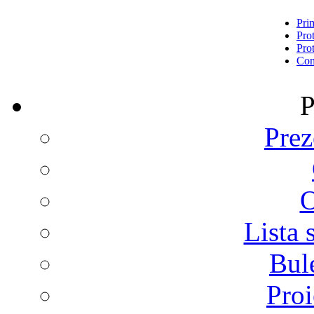
Pri
Prot
Prot
Con
P
Prez
O
Lista 
Bul
Proi