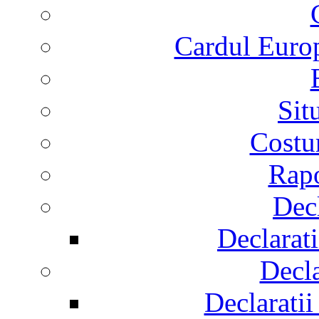
Cardul Europ
Sit
Costur
Rapo
Decl
Declarati
Decla
Declaratii 