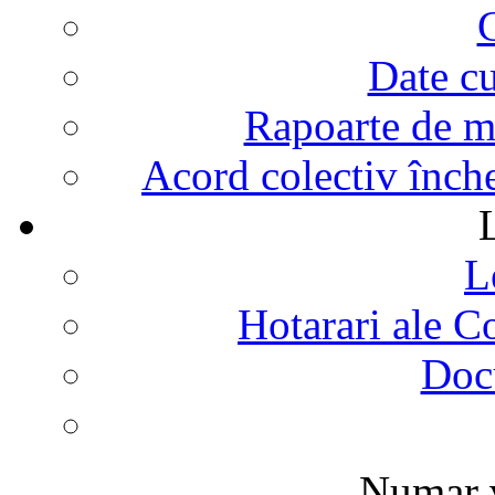
G
Date cu
Rapoarte de mo
Acord colectiv înch
L
Hotarari ale C
Doc
Numar v