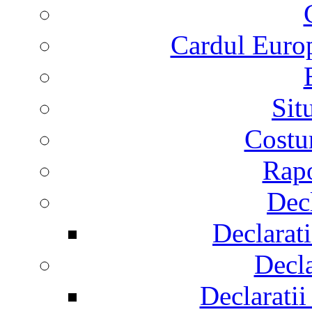
Cardul Europ
Sit
Costur
Rapo
Decl
Declarati
Decla
Declaratii 