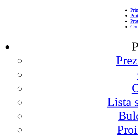
Pri
Prot
Prot
Con
P
Prez
O
Lista 
Bul
Proi