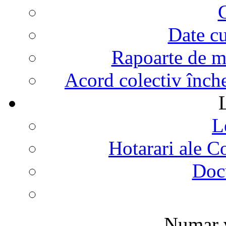
G
Date cu
Rapoarte de mo
Acord colectiv înch
L
Hotarari ale C
Doc
Numar v