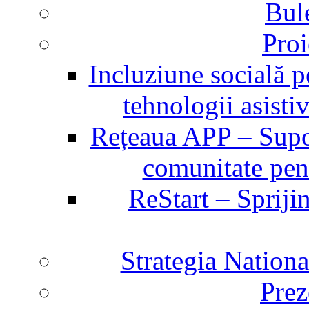
Bul
Proi
Incluziune socială p
tehnologii asist
Rețeaua APP – Supor
comunitate pent
ReStart – Sprijin
Strategia Nation
Prez