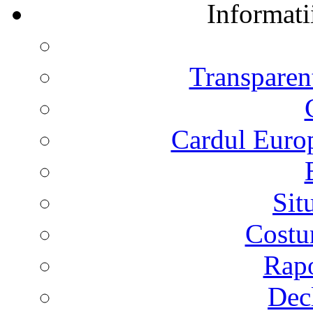
Informati
Transparent
Cardul Europ
Sit
Costur
Rapo
Decl