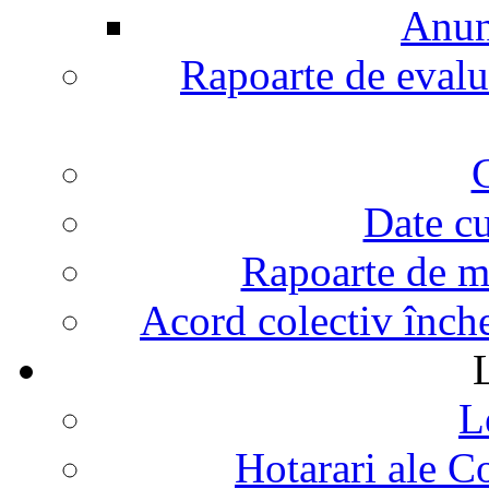
Anunt
Rapoarte de evalu
G
Date cu
Rapoarte de mo
Acord colectiv înch
L
Hotarari ale C