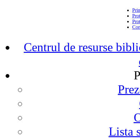
Pri
Prot
Prot
Con
Centrul de resurse bibl
P
Prez
O
Lista 